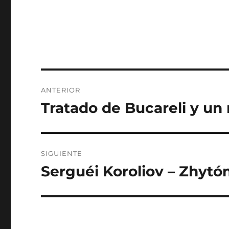
Navegación
ANTERIOR
de
Tratado de Bucareli y un
Entrada
anterior:
entradas
SIGUIENTE
Serguéi Koroliov – Zhytó
Siguiente
entrada: