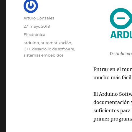
Autor
Arturo González
Publicado
27. mayo 2018
el
Categorías
Electrónica
Etiquetas
arduino
,
automatización
,
C++
,
desarrollo de software
,
De Arduino a
sistemas embebidos
Entrar en el mu
mucho más fácil 
El Arduino Softwa
documentación y 
suficientes para 
primer programa