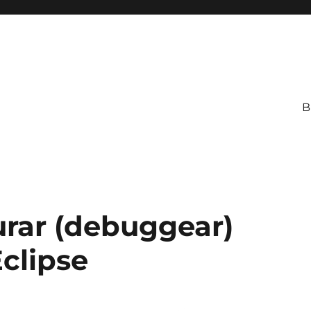
B
rar (debuggear)
clipse