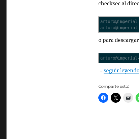
checksec al dire
contra
“exploitation”
arturo@imperia
arturo@imperia
o para descargar
arturo@imperia
…
seguir leyend
Comparte esto: