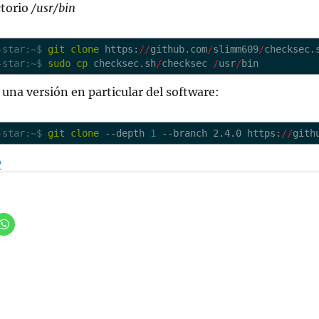
ctorio
/usr/bin
l-star:~$
git clone
https:
//
github.com
/
slimm609
/
checksec.
l-star:~$
sudo
cp
checksec.sh
/
checksec
/
usr
/
bin
 una versión en particular del software:
l-star:~$
git clone
--depth
1
--branch
2.4.0 https:
//
gith
o