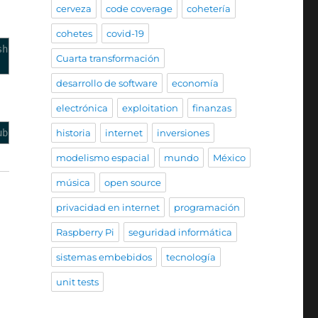
cerveza
code coverage
cohetería
cohetes
covid-19
sh.git
Cuarta transformación
desarrollo de software
economía
electrónica
exploitation
finanzas
ub.com
historia
internet
inversiones
modelismo espacial
mundo
México
música
open source
privacidad en internet
programación
Raspberry Pi
seguridad informática
sistemas embebidos
tecnología
unit tests