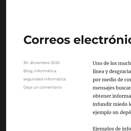
Correos electróni
Publicado
30. diciembre 2020
Uno de los mucho
el
Categorías
Blog
,
Informática
línea y desgraci
Etiquetas
seguridad informática
por medio de cor
en
Deja un comentario
mensajes buscan 
Correos
obtener informac
electrónicos
infundir miedo l
apócrifos
ejemplo un depós
Ejemplos de inf