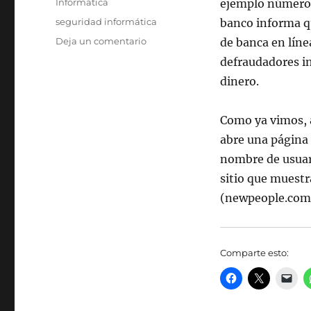
Categorías
Informática
ejemplo número d
Etiquetas
seguridad informática
banco informa qu
en
Deja un comentario
de banca en líne
Fraude
defraudadores in
en
dinero.
línea
Como ya vimos, al
abre una página 
nombre de usuari
sitio que muest
(newpeople.co
Comparte esto: