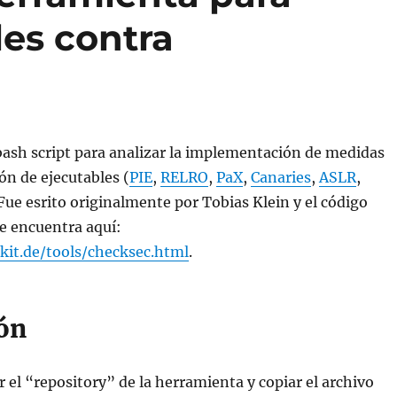
les contra
bash script para analizar la implementación de medidas
ón de ejecutables (
PIE
,
RELRO
,
PaX
,
Canaries
,
ASLR
,
 Fue esrito originalmente por Tobias Klein y el código
se encuentra aquí:
kit.de/tools/checksec.html
.
ión
r el “repository” de la herramienta y copiar el archivo