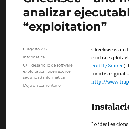
analizar ejecutab
“exploitation”
Publicado
8. agosto 2021
Checksec
es un 
el
Categorías
Informática
contra explotaci
Etiquetas
C++
,
desarrollo de software
,
Fortify Source
).
exploitation
,
open source
,
fuente original 
seguridad informática
http://www.trap
en
Deja un comentario
Checksec
–
una
Instalac
herramienta
para
analizar
Lo ideal es clona
ejecutables