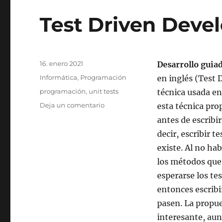
Test Driven Dev
Publicado
16. enero 2021
Desarrollo guia
el
Categorías
Informática
,
Programación
en inglés (Test
Etiquetas
programación
,
unit tests
técnica usada en
en
Deja un comentario
esta técnica pro
Test
antes de escribi
Driven
decir, escribir 
Development
existe. Al no ha
los métodos que
esperarse los tes
entonces escribi
pasen. La propu
interesante, aun