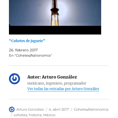
“Cohetes de juguete”
26. febrero 2017
En "Cohetes/Astronomía"
Autor:
Arturo González
mexicano, ingeniero, programador
Ver todas las entradas por Arturo González
Autor
Publicado
Categorías
Arturo González
4. abril 2017
Cohetes/Astronomía
el
Etiquetas
cohetes
,
historia
,
México