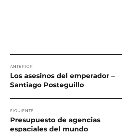
Navegación
ANTERIOR
de
Los asesinos del emperador –
Entrada
anterior:
Santiago Posteguillo
entradas
SIGUIENTE
Presupuesto de agencias
Siguiente
entrada:
espaciales del mundo